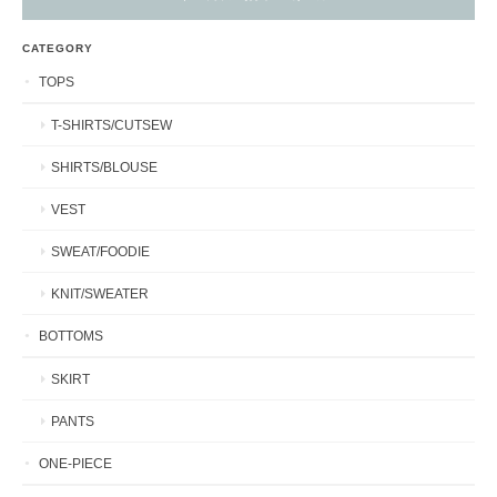
CATEGORY
TOPS
T-SHIRTS/CUTSEW
SHIRTS/BLOUSE
VEST
SWEAT/FOODIE
KNIT/SWEATER
BOTTOMS
SKIRT
PANTS
ONE-PIECE