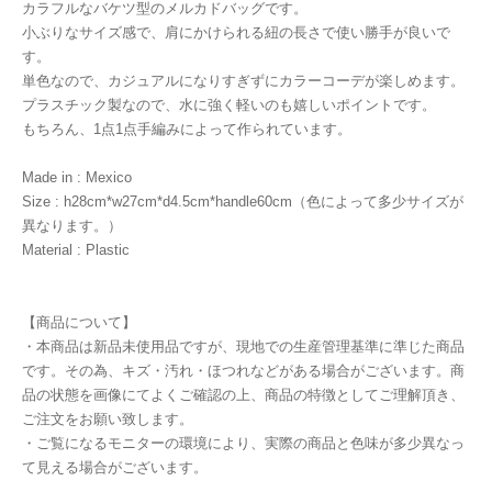
カラフルなバケツ型のメルカドバッグです。
小ぶりなサイズ感で、肩にかけられる紐の長さで使い勝手が良いで
す。
単色なので、カジュアルになりすぎずにカラーコーデが楽しめます。
プラスチック製なので、水に強く軽いのも嬉しいポイントです。
もちろん、1点1点手編みによって作られています。
Made in : Mexico
Size : h28cm*w27cm*d4.5cm*handle60cm（色によって多少サイズが
異なります。）
Material : Plastic
【商品について】
・本商品は新品未使用品ですが、現地での生産管理基準に準じた商品
です。その為、キズ・汚れ・ほつれなどがある場合がございます。商
品の状態を画像にてよくご確認の上、商品の特徴としてご理解頂き、
ご注文をお願い致します。
・ご覧になるモニターの環境により、実際の商品と色味が多少異なっ
て見える場合がございます。