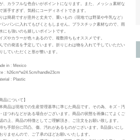
が、カラフルな色合いがポイントになります。また、メッシュ素材な
で派手すぎず、気軽にコーディネイトできます。
りは簡易ですが意外と丈夫で、重いもの（現地では野菜や牛乳など）
パンパンに入れてもびくともしません。プラスチック素材なので、雨
水にも強いのも嬉しいポイントです。
イズやカラーが色々あるので、複数持ちもオススメです。
んでの発送を予定しています。折りじわは物を入れて干していただい
りしていただくと形が整います。
de in : Mexico
ze : h26cm*w24.5cm/handle23cm
terial : Plastic
商品について】
本商品は現地での生産管理基準に準じた商品です。その為、キズ・汚
・ほつれなどがある場合がございます。商品の状態を画像にてよくご
認の上、商品の特徴としてご理解頂き、ご注文をお願い致します。
持ち手部分に凹凸、傷、汚れがあるものがございます。B品扱いにし
おりませんので、ご了承のほどお願いいたします。