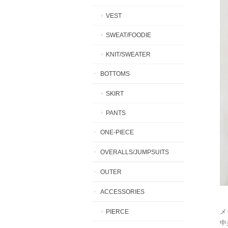
VEST
SWEAT/FOODIE
KNIT/SWEATER
BOTTOMS
SKIRT
PANTS
ONE-PIECE
OVERALLS/JUMPSUITS
OUTER
ACCESSORIES
メ
PIERCE
中