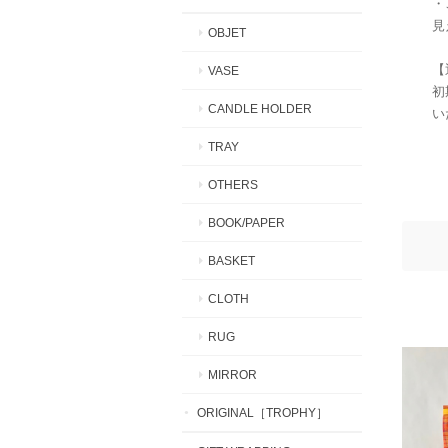
・
見
OBJET
【
VASE
初
CANDLE HOLDER
い
TRAY
OTHERS
BOOK/PAPER
BASKET
CLOTH
RUG
MIRROR
ORIGINAL［TROPHY］