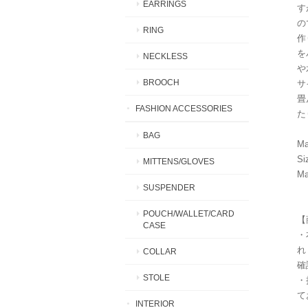
EARRINGS
す
の
RING
作
を
NECKLESS
や
BROOCH
サ
畳
FASHION ACCESSORIES
た
BAG
Ma
Si
MITTENS/GLOVES
Ma
SUSPENDER
POUCH/WALLET/CARD
【
CASE
・
れ
COLLAR
確
STOLE
・
て
INTERIOR