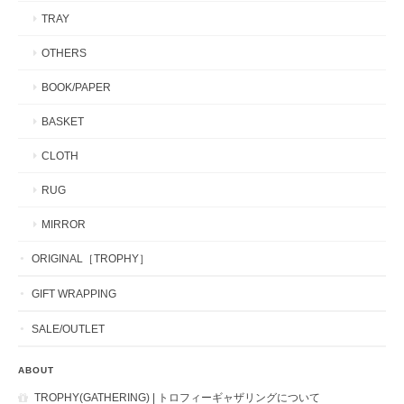
TRAY
OTHERS
BOOK/PAPER
BASKET
CLOTH
RUG
MIRROR
ORIGINAL［TROPHY］
GIFT WRAPPING
SALE/OUTLET
ABOUT
TROPHY(GATHERING) | トロフィーギャザリングについて