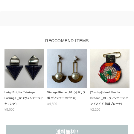
RECCOMEND ITEMS
Luigi Briglia / Vintage
Vintage Pierce _08（イギリス
[Trophy] Hand Needle
Earrings _12（ヴィンテージイ
製 ヴィンテージピアス）
Brooch _19（ヴィンテージ ハ
¥4,500
ヤリング）
ンドメイド 刺繍ブローチ）
¥5,000
¥2,200
送料無料!!