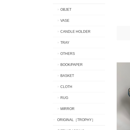
OBJET
VASE
CANDLE HOLDER
TRAY
OTHERS
BOOK/PAPER
BASKET
CLOTH
RUG
MIRROR
ORIGINAL［TROPHY］