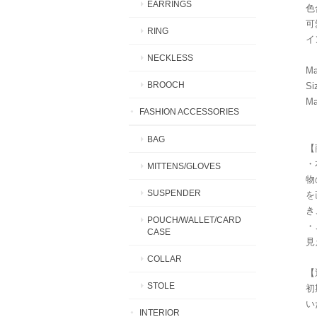
EARRINGS
色
可
RING
イ
NECKLESS
Ma
BROOCH
Si
Ma
FASHION ACCESSORIES
BAG
【
・
MITTENS/GLOVES
物
SUSPENDER
を
き
POUCH/WALLET/CARD
・
CASE
見
COLLAR
【
STOLE
初
い
INTERIOR