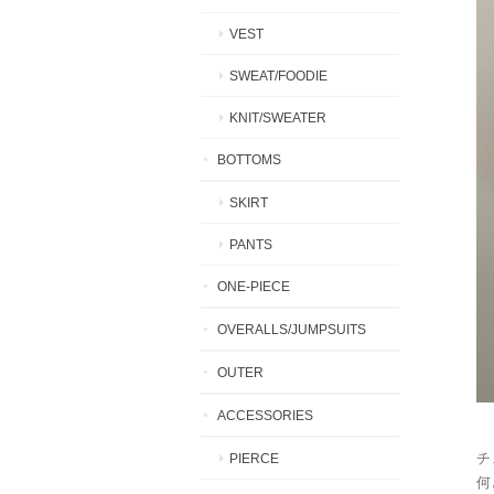
VEST
SWEAT/FOODIE
KNIT/SWEATER
BOTTOMS
SKIRT
PANTS
ONE-PIECE
OVERALLS/JUMPSUITS
OUTER
ACCESSORIES
チ
PIERCE
何