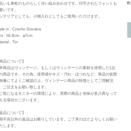
数
合いも東欧のものらしく渋い組み合わせです。印字されたフォントも
愛いです。
ンテリアとしても、小物入れとしてもご使用いただけます。
de in : Czecho Slovakia
ze : h6.8cm、φ7cm
terial : Tin
商品について】
本商品はヴィンテージ、もしくはヴィンテージの素材を使用した1点
の商品です。その為、使用感やキズ・汚れ・ほつれなど、商品の状態
画像にてよくご確認の上、ヴィンテージ商品の特徴としてご理解頂
、ご注文をお願い致します。
ご覧になるモニターの環境により、実際の商品と色味が多少異なって
える場合がございます。
返品について】
期不良以外の返品はお断りしています。ご了承のほどよろしくお願い
たします。